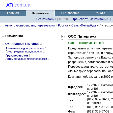
ATi
.
com.ua
Главная
Компании
Объявления
Работа
Все компании
(31323)
Транспортные компании
Авто грузоперевозки, перевозчики
»
Россия
»
Санкт-Петербург
» Питергру
•
О компании
ООО Питергруз
0.1
Санкт-Петербург, Россия
•
Объявления компании
3
Авиа авто ж/д море техника
1
Предлагаем услуги по перевоз
Груз. прицепы, полуприцепы
1
строительной техники и обору
Грузоперевозки
2
Западному региону на Ваших 
Автомобильные грузоперевозки
2
разрешения, согласования и с
Перевозка ж/д транспортом. А
Любые грузоперевозки по Росс
Компания образована в 2005 го
192289,Санкт-Пете
Юр.адрес
:
пом 406
192289,Санкт-Пете
Факт.адрес
:
пом 406
(812) 982-76-11,
Тел
:
логистике
Тел
:
(812) 986-37-22, 
Факс
:
(812) 318-57-59