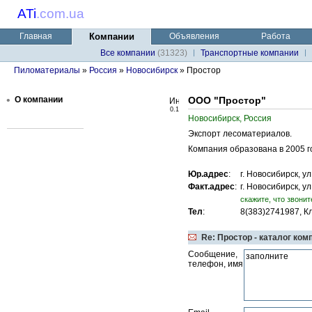
ATi
.
com.ua
Главная
Компании
Объявления
Работа
Все компании
(31323)
Транспортные компании
Пиломатериалы
»
Россия
»
Новосибирск
» Простор
•
О компании
ООО "Простор"
0.1
Новосибирск, Россия
Экспорт лесоматериалов.
Компания образована в 2005 го
Юр.адрес
:
г. Новосибирск, у
Факт.адрес
:
г. Новосибирск, у
cкажите, что звонит
Тел
:
8(383)2741987, К
Re: Простор - каталог ком
Сообщение,
телефон, имя