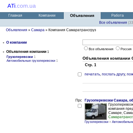
ATi
.
com.ua
Главная
Компании
Объявления
Работа
Все объявления
(3
Объявления
»
Самара
» Компания Самаратрансгруз
•
О компании
Все объявления
Россия
•
Объявления компании
1
Грузоперевозки
1
Объявления компании 
Автомобильные грузоперевозки
1
Стр. 1
печатать
,
послать другу
,
пож
Грузоперевозки Самара, об
Грузоперевоз
компания пред
Самаре, Самар
Самаратрансг
Грузоперевозки
»
Автомобильны