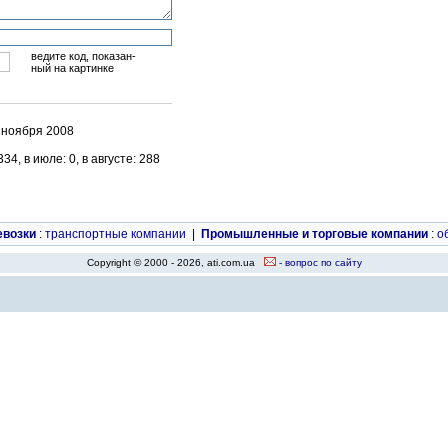
ведите код, показан-
ный на картинке
3 ноября 2008
4, в июле: 0, в августе: 288
евозки
:
транспортные компании
|
Промышленные и торговые компании
:
о
Copyright © 2000 - 2026, ati.com.ua
- вопрос по сайту