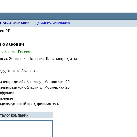
Новые компании
Добавить компанию
н Р.Р.
 Романович
я область, Россия
 до 20 тонн из Польши в Калининград и на
ду, в штате 3 человек
ининградской области,ул.Московская 20
ининградской области,ул.Московская 20
йфуллин
манович
ндивидуальный предприниматель
аталог компаний