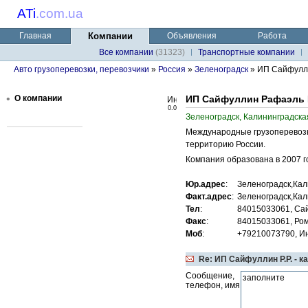
ATi
.
com.ua
Главная
Компании
Объявления
Работа
Все компании
(31323)
Транспортные компании
Авто грузоперевозки, перевозчики
»
Россия
»
Зеленоградск
» ИП Сайфулли
•
О компании
ИП Сайфуллин Рафаэль
0.0
Зеленоградск, Калининградска
Международные грузоперевозки
территорию России.
Компания образована в 2007 го
Юр.адрес
:
Зеленоградск,Кал
Факт.адрес
:
Зеленоградск,Кал
Тел
:
84015033061, Са
Факс
:
84015033061, Ро
Моб
:
+79210073790, И
Re: ИП Сайфуллин Р.Р. - к
Сообщение,
телефон, имя