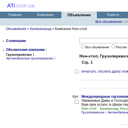
ATi
.
com.ua
Главная
Компании
Объявления
Работа
Все объявления
(3
Объявления
»
Калининград
» Компания Нон-стоп
•
О компании
Все объявления
Россия
•
Объявления компании
1
Грузоперевозки
1
Нон-стоп, Грузоперево
Автомобильные грузоперевозки
1
Стр. 1
печатать
,
послать другу
,
пож
Международные грузопере
Уважаемые Дамы и Господа!
Вам свои услуги, в сфере пе
Нон-стоп
Калининград, Росс
Грузоперевозки
»
Автомобильны