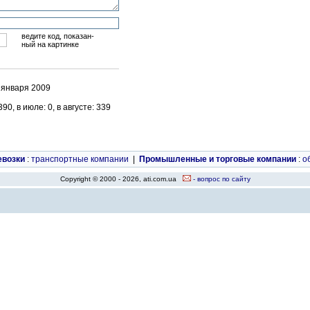
ведите код, показан-
ный на картинке
 января 2009
0, в июле: 0, в августе: 339
евозки
:
транспортные компании
|
Промышленные и торговые компании
:
о
Copyright © 2000 - 2026, ati.com.ua
- вопрос по сайту