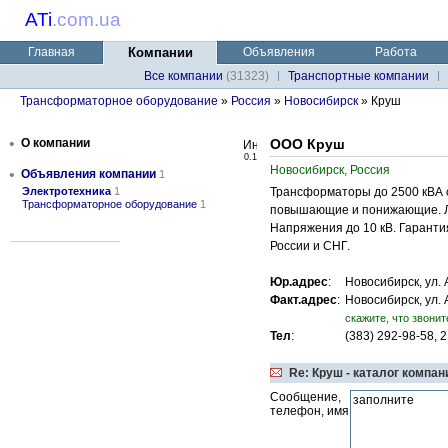
ATi
.
com.ua
Главная
Компании
Объявления
Работа
Все компании
(31323)
Транспортные компании
Трансформаторное оборудование
»
Россия
»
Новосибирск
» Круш
•
О компании
ООО Круш
0.1
Новосибирск, Россия
•
Объявления компании
1
Электротехника
1
Трансформаторы до 2500 кВА с
Трансформаторное оборудование
1
повышающие и понижающие. Лю
Напряжения до 10 кВ. Гаранти
России и СНГ.
Юр.адрес
:
Новосибирск, ул. 
Факт.адрес
:
Новосибирск, ул. 
cкажите, что звонит
Тел
:
(383) 292-98-58, 
Re: Круш - каталог компан
Сообщение,
телефон, имя