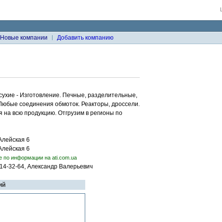
Новые компании
Добавить компанию
ухие - Изготовление. Печные, разделительные,
бые соединения обмоток. Реакторы, дроссели.
я на всю продукцию. Отгрузим в регионы по
Алейская 6
Алейская 6
е по информации на ati.com.ua
214-32-64, Александр Валерьевич
ий