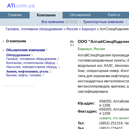
ATi
.
com.ua
Главная
Компании
Объявления
Работа
Все компании
(31323)
Транспортные компании
Газовое, топливное оборудование
»
Россия
»
Барнаул
» АлтСпецИзделия
•
О компании
ООО "АлтайСпецИздели
0.1
Барнаул, Россия
•
Объявления компании
7
Оборудование
5
АлтайСпецИзделия производим
Газовое, топливное оборудование
3
топливозаправочные пункты, 
Котельное, отопительное оборуд.
1
модульные азс, КАЗС, бензокол
Насосное, компрессорное оборуд.
1
бокс, операторная север. Изг
Химия, нефтехимия, уголь
2
Бензин, нефть, топливо
2
типа для перекачки нефтепрод
нестандартных металлоконстру
метанолопроводов, крепежа, ш
сертифицирована
656055, Алтайский
Юр.адрес
:
я 1208
656055, Алтайский
Факт.адрес
:
я 1208
cкажите, что звонит
Тел
:
(3852) 251318, Ч
Тел
:
(3852) 775437