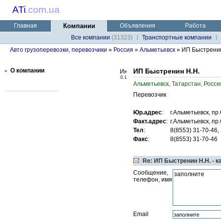
ATi
.
com.ua
Главная
Компании
Объявления
Работа
Все компании
(31323)
Транспортные компании
Авто грузоперевозки, перевозчики
»
Россия
»
Альметьевск
» ИП Быстренин
•
О компании
ИП Быстренин Н.Н.
0.1
Альметьевск, Татарстан, Росси
Перевозчик
Юр.адрес
:
г.Альметьевск, пр
Факт.адрес
:
г.Альметьевск, пр
Тел
:
8(8553) 31-70-46
Факс
:
8(8553) 31-70-46
Re: ИП Быстренин Н.Н. - к
Сообщение,
телефон, имя
Email