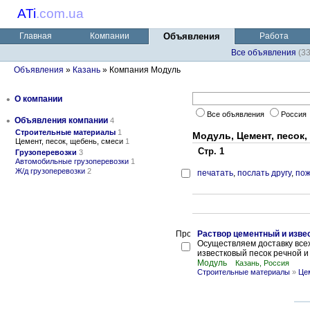
ATi
.
com.ua
Главная
Компании
Объявления
Работа
Все объявления
(3
Объявления
»
Казань
» Компания Модуль
•
О компании
Все объявления
Россия
•
Объявления компании
4
Строительные материалы
1
Модуль, Цемент, песок,
Цемент, песок, щебень, смеси
1
Стр. 1
Грузоперевозки
3
Автомобильные грузоперевозки
1
Ж/д грузоперевозки
2
печатать
,
послать другу
,
пож
Раствор цементный и изве
Осуществляем доставку все
известковый песок речной и
Модуль
Казань, Россия
Строительные материалы
»
Цем