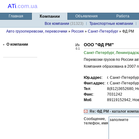
ATi
.
com.ua
Главная
Компании
Объявления
Работа
Все компании
(31323)
Транспортные компании
Авто грузоперевозки, перевозчики
»
Россия
»
Санкт-Петербург
» ФД РМ
•
О компании
ООО "ФД РМ"
0.1
Санкт-Петербург, Ленинградск
Перевозки грузов по России а
Компания образована в 2007 го
Юр.адрес
:
г. Санкт-Петербур
Факт.адрес
:
г. Санкт-Петербург
Тел
:
8(812)3652680, Но
Факс
:
7031242
Моб
:
89119152942, Нови
Re: ФД РМ - каталог компа
Сообщение,
телефон, имя