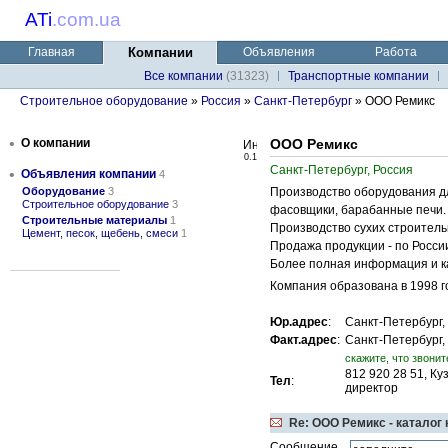
ATi
.
com.ua
Главная
Компании
Объявления
Работа
Все компании
(31323)
Транспортные компании
Строительное оборудование
»
Россия
»
Санкт-Петербург
» ООО Ремикс
•
О компании
ООО Ремикс
0.1
Санкт-Петербург, Россия
•
Объявления компании
4
Оборудование
3
Производство оборудования дл
Строительное оборудование
3
фасовщики, барабанные печи.
Строительные материалы
1
Производство сухих строитель
Цемент, песок, щебень, смеси
1
Продажа продукции - по России
Более полная информация и ка
Компания образована в 1998 г
Юр.адрес
:
Санкт-Петербург, 
Факт.адрес
:
Санкт-Петербург, 
cкажите, что звонит
812 920 28 51, К
Тел
:
директор
Re: ООО Ремикс - каталог
Сообщение,