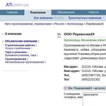
ATi
.
com.ua
Главная
Компании
Объявления
Работа
Все компании
(31323)
Транспортные компании
Авто грузоперевозки, перевозчики
»
Россия
»
Зеленоград
» Перевозки24
•
О компании
ООО Перевозки24
0.1
Зеленоград, Московская област
•
Объявления компании
4
Строительные работы
1
Грузоперевозки по Москве и РФ
Услуги стройтехники
1
банкомата , сейфа , оборудов
Тара и упаковка
1
грузчиков.Упаковка,сборка-раз
Бумажная упаковка, тара
1
,гидролифт ,длинномеры борто
Грузоперевозки
2
Автомобильные грузоперевозки
2
Юр.адрес
:
111116, г.Москва ,
Факт.адрес
:
111116, г.Москва ,
Тел
:
(495)7967726, Эл
Тел
:
(495)2231301
Re: Перевозки24 - каталог
Сообщение,
телефон, имя