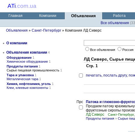
ATi
.
com.ua
Главная
Компании
Объявления
Работа
Все объявления
(3
Объявления
»
Санкт-Петербург
» Компания ЛД Сиверс
•
О компании
Все объявления
Россия
•
Объявления компании
4
Оборудование
1
ЛД Сиверс, Сырье пищ
Химическое оборудование
1
Стр. 1
Продукты питания
1
Сырье пищевая промышленность
1
Тара и упаковка
1
печатать
,
послать другу
,
пож
Металлическая тара
1
Химия, нефтехимия, уголь
1
Клеи, клеевые компоненты
1
Патока и глюкозно-фрукто
Продаем патоку крахмальну
фруктозные сиропы производ
ЛД Сиверс
Санкт-Петербург,
Продукты питания
»
Сырье пищ