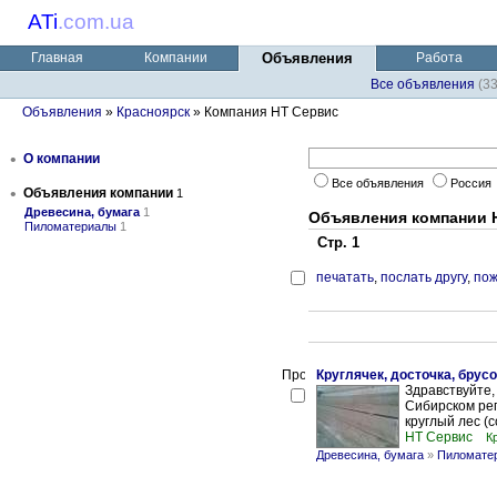
ATi
.
com.ua
Главная
Компании
Объявления
Работа
Все объявления
(3
Объявления
»
Красноярск
» Компания НТ Сервис
•
О компании
Все объявления
Россия
•
Объявления компании
1
Древесина, бумага
1
Объявления компании 
Пиломатериалы
1
Стр. 1
печатать
,
послать другу
,
пож
Круглячек, досточка, брусо
Здравствуйте,
Сибирском рег
круглый лес (с
НТ Сервис
К
Древесина, бумага
»
Пиломате