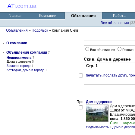
ATi
.
com.ua
Главная
Компании
Объявления
Работа
Все объявления
(3
Объявления
»
Подольск
» Компания Скив
•
О компании
Все объявления
Россия
•
Объявления компании
7
Недвижимость
7
Скив, Дома в деревне
Дома в деревне
5
Стр. 1
Земля в городе
1
Коттеджи, дома в городе
1
печатать
,
послать другу
,
пож
Дом в деревне
Дом в деревн
118км от МКА
Владимирская о
цена: 1 850 00
Скив
Подольс
Недвижимость
»
Дома в дерев