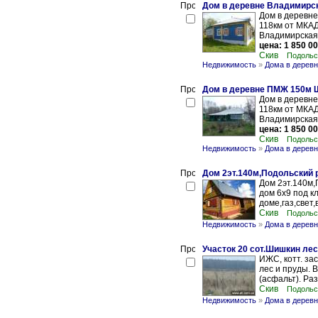
Дом в деревне Владимирск
Дом в деревне
118км от МКА
Владимирская об
цена: 1 850 00
Скив
Подольс
Недвижимость
»
Дома в дерев
Дом в деревне ПМЖ 150м Щ
Дом в деревн
118км от МКА
Владимирская о
цена: 1 850 00
Скив
Подольс
Недвижимость
»
Дома в дерев
Дом 2эт.140м,Подольский р
Дом 2эт.140м,
дом 6х9 под к
доме,газ,свет,
Скив
Подольс
Недвижимость
»
Дома в дерев
Участок 20 сот.Шишкин лес
ИЖС, котт. зас
лес и пруды. 
(асфальт). Раз
Скив
Подольс
Недвижимость
»
Дома в дерев