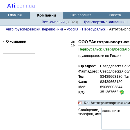
ATi
.
com.ua
Главная
Компании
Объявления
Работа
Все компании
(31323)
Транспортные компании
Авто грузоперевозки, перевозчики
»
Россия
»
Первоуральск
» Автотрансп
•
О компании
ООО "Автотранспортная
0.0
Первоуральск, Свердловская о
грузоперевозки по России
Юр.адрес
:
Свердловская обл.
Факт.адрес
:
Свердловская обл.
Тел
:
83439663180, Тат
Факс
:
83439663180
Моб
:
89068003844
351367662
ICQ
:
Re: Автотранспортная ком
Сообщение,
телефон, имя