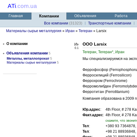
ATi
.
com.ua
Главная
Компании
Объявления
Работа
Все компании
(31323)
Транспортные компании
Материалы сырье металлургия
»
Иран
»
Тегеран
» Larsix
•
О компании
ООО Larsix
0.1
Тегеран, Тегеран*, Иран
•
Объявления компании
5
Металлы, металлопрокат
5
Мы специализируемся на эксп
Материалы сырье металлургия
5
Феррофосфор (Ferrophosphoru
Ферросилиций (Ferrosilicon)
Феррохром (Ferrochrome)
Ферромолибден (Ferromolybde
Ферротитан (Ferrotitanium)
Компания образована в 2009 го
Юр.адрес
:
4th Floor, # 278 K
Факт.адрес
:
4th Floor, # 278 K
cкажите, что звонит
Тел
:
+380 93 7364878,
Тел
:
+98 21 88936848,