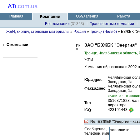
ATi
.
com.ua
Главная
Компании
Объявления
Работа
Все компании
(31323)
Транспортные компании
ЖБИ, кирпич, стеновые материалы
»
Россия
»
Троицк (Челяб)
» БЗЖБК "Э
•
О компании
ЗАО "БЗЖБК "Энергия"
0.0
Троицк, Челябинская область, 
ЖБИ
Компания образована в 2002 го
Челябинская облас
Юр.адрес
:
Заводская, 1а
Челябинская облас
Факт.адрес
:
Заводская, 1а
cкажите, что звонит
3516371823, Балг
Тел
:
директора
423191443
ICQ
:
Re: БЗЖБК "Энергия - кат
Сообщение,
телефон, имя