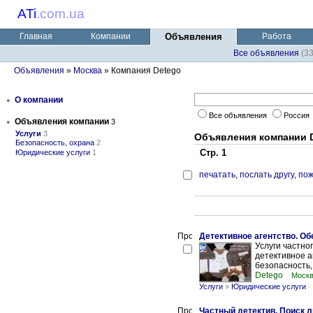
ATi
.
com.ua
Главная
Компании
Объявления
Работа
Все объявления
(3
Объявления
»
Москва
» Компания Detego
•
О компании
Все объявления
Россия
•
Объявления компании
3
Услуги
3
Объявления компании 
Безопасность, охрана
2
Стр. 1
Юридические услуги
1
печатать
,
послать другу
,
пож
Детективное агентство. Об
Услуги частно
детективное а
безопасность,
Detego
Москв
Услуги
»
Юридические услуги
-
Частный детектив. Поиск л