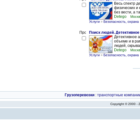
Весь спектр д
физических и 
без вести, а т
Detego
Москв
Услуги
»
Безопасность, охрана
Поиск людей. Детективное 
Детективное а
объеме и в ра
людей, скрыва
Detego
Москв
Услуги
»
Безопасность, охрана
Грузоперевозки
:
транспортные компани
Copyright © 2000 -