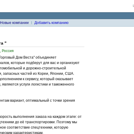
Новые компании
Добавить компанию
а "
, Россия
Торговый Дом Веста" объединяет
алов, которые подберут для вас и организуют
втомобильной и дорожно-строительной
и, запасных частей из Кореи, Японии, США.
ополнением к сервису, который оказывает
, являются услуги логистики и таможенного
ентам вариант, оптимальный с точки зрения
корость выполнения заказа на каждом этапе: от
техники до её транспортировки. Поэтому мы
ое соответствие спецтехники, которую
ческим характеристикам.