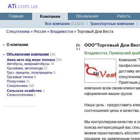
ATi
.
com.ua
Главная
Компании
Объявления
Работа
Все компании
(31323)
Транспортные компании
Спецтехника
»
Россия
»
Владивосток
» Торговый Дом Веста
•
О компании
ООО"Торговый Дом Вест
0.1
Владивосток, Приморский край
•
Объявления компании
295
Авиа авто ж/д море техника
294
Компания "
Автобусы, микроавтобусы
38
профессион
Грузовики, автопоезда
52
доставку а
Груз. прицепы, полуприцепы
9
спецтехник
Грузовые тягачи
6
Погрузчики
21
Приятным д
Спецтехника
168
компания всем своим клиентам
Сельское хозяйство
1
оформления ваших грузов.
Сельхозтехника
1
Наша цель - предоставить кли
соотношения цены и качества.
Мы контролируем качество и с
поиска интересующей вас спец
можем гарантировать абсолютн
продаем, ее заявленным техни