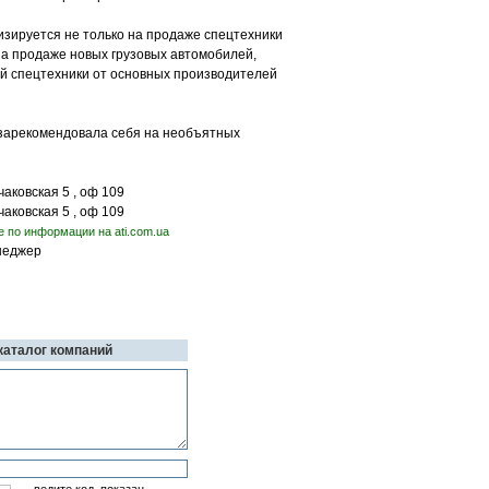
изируется не только на продаже спецтехники
на продаже новых грузовых автомобилей,
й спецтехники от основных производителей
 зарекомендовала себя на необъятных
аковская 5 , оф 109
аковская 5 , оф 109
е по информации на ati.com.ua
неджер
 каталог компаний