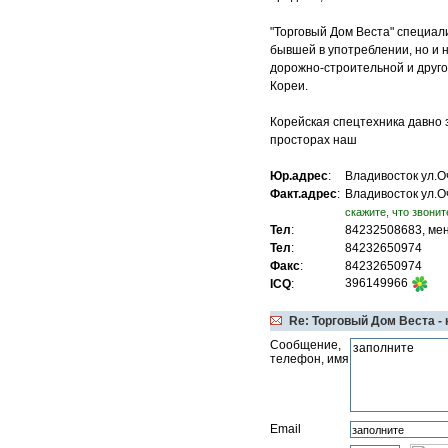
"Торговый Дом Веста" специал
бывшей в употреблении, но и 
дорожно-строительной и друго
Кореи.
Корейская спецтехника давно
просторах наш
Юр.адрес
:
Владивосток ул.Оч
Факт.адрес
:
Владивосток ул.Оч
cкажите, что звонит
Тел
:
84232508683, ме
Тел
:
84232650974
Факс
:
84232650974
396149966
ICQ
:
Re: Торговый Дом Веста -
Сообщение,
телефон, имя
Email