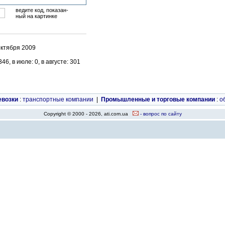
ведите код, показан-
ный на картинке
октября 2009
6, в июле: 0, в августе: 301
евозки
:
транспортные компании
|
Промышленные и торговые компании
:
о
Copyright © 2000 - 2026, ati.com.ua
- вопрос по сайту