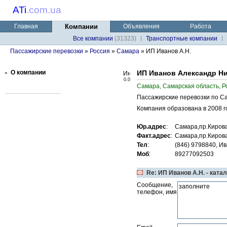
ATi
.
com.ua
Главная
Компании
Объявления
Работа
Все компании
(31323)
Транспортные компании
Пассажирские перевозки
»
Россия
»
Самара
» ИП Иванов А.Н.
•
О компании
ИП Иванов Александр Н
0.0
Самара, Самарская область, Р
Пассажирские перевозки по С
Компания образована в 2008 го
Юр.адрес
:
Самара,пр.Кирова
Факт.адрес
:
Самара,пр.Кирова
Тел
:
(846) 9798840, И
Моб
:
89277092503
Re: ИП Иванов А.Н. - ката
Сообщение,
телефон, имя