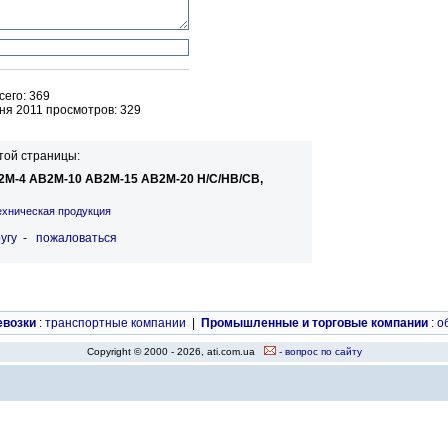
его: 369
ня 2011 просмотров: 329
той страницы:
2М-4 АВ2М-10 АВ2М-15 АВ2М-20 Н/С/НВ/СВ,
ехническая продукция
угу
-
пожаловаться
евозки
:
транспортные компании
|
Промышленные и торговые компании
:
о
Copyright © 2000 - 2026, ati.com.ua
- вопрос по сайту