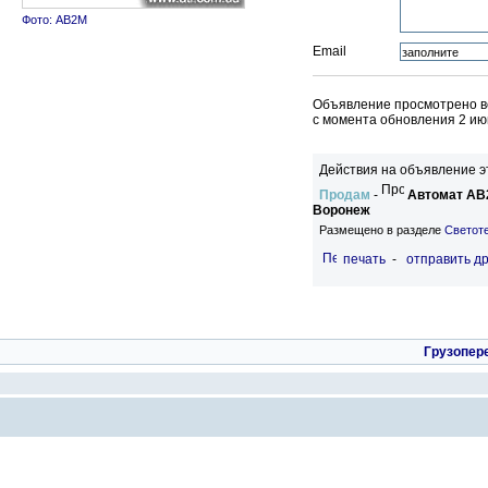
Фото: АВ2М
Email
Объявление просмотрено вс
c момента обновления 2 ию
Действия на объявление э
Продам
-
Автомат АВ
Воронеж
Размещено в разделе
Светот
печать
-
отправить др
Грузопер