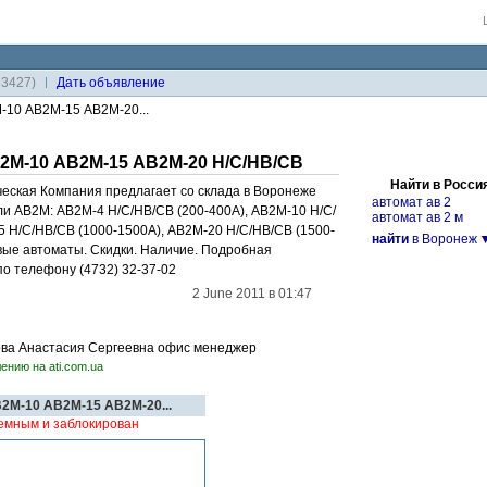
33427)
Дaть объявление
-10 АВ2М-15 АВ2М-20...
2М-10 АВ2М-15 АВ2М-20 Н/С/НВ/СВ
Найти в Росси
еская Компания предлагает со склада в Воронеже
автомат ав 2
и АВ2М: АВ2М-4 Н/С/НВ/СВ (200-400А), АВ2М-10 Н/С/
автомат ав 2 м
5 Н/С/НВ/СВ (1000-1500А), АВ2М-20 Н/С/НВ/СВ (1500-
найти
в Воронеж
вые автоматы. Скидки. Наличие. Подробная
по телефону (4732) 32-37-02
2 June 2011 в 01:47
якова Анастасия Сергеевна офис менеджер
ению на ati.com.ua
2М-10 АВ2М-15 АВ2М-20...
лемным и заблокирован