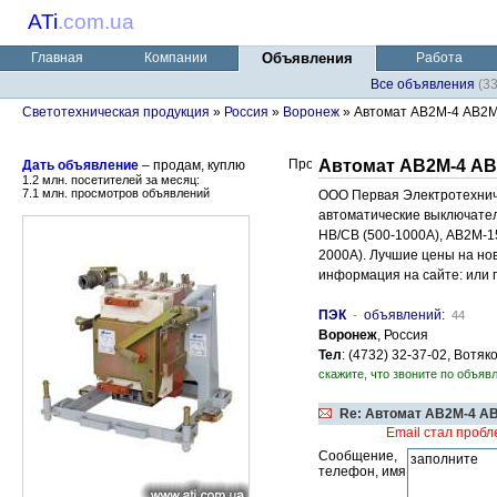
ATi
.
com.ua
Главная
Компании
Объявления
Работа
Все объявления
(3
Светотехническая продукция
»
Россия
»
Воронеж
» Автомат АВ2М-4 АВ2М
Автомат АВ2М-4 АВ
Дать объявление
– продам, куплю
1.2 млн. посетителей за месяц:
7.1 млн. просмотров объявлений
ООО Первая Электротехнич
автоматические выключател
НВ/СВ (500-1000А), АВ2М-1
2000А). Лучшие цены на но
информация на сайте: или 
ПЭК
-
объявлений
:
44
Воронеж
, Россия
Тел
: (4732) 32-37-02, Вот
скажите, что звоните по объявл
Re: Автомат АВ2М-4 АВ
Email стал проб
Сообщение,
телефон, имя