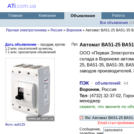
ATi
.
com.ua
Главная
Компании
Объявления
Работа
Все объявления
(3
Прочая электротехника
»
Россия
»
Воронеж
» Автомат ВА51-25 ВА51-35 ВА
Автомат ВА51-25 ВА51
Дать объявление
– продам, куплю
1.2 млн. посетителей за месяц:
7.1 млн. просмотров объявлений
ООО «Первая Электротех
склада в Воронеже автом
25, ВА51-35, ВА51-39, ВА
заводов производителей. 
ПЭК
-
объявлений
:
44
Воронеж
, Россия
Тел
: (4732) 32-37-02, Го
менеджер
скажите, что звоните по об
Re: Автомат ВА51-25 ВА51-
Email стал проблемн
Фото: ва5125
Сообщение,
телефон, имя