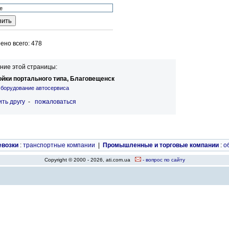
но всего: 478
ние этой страницы:
йки портального типа, Благовещенск
борудование автосервиса
ть другу
-
пожаловаться
евозки
:
транспортные компании
|
Промышленные и торговые компании
:
о
Copyright © 2000 - 2026, ati.com.ua
- вопрос по сайту