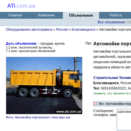
ATi
.
com.ua
Главная
Компании
Объявления
Работа
Все объявления
(3
Оборудование автосервиса
»
Россия
»
Благовещенск
» Автомойки порталь
Автомойки порт
Дать объявление
– продам, куплю
1.2 млн. посетителей за месяц:
7.1 млн. просмотров объявлений
Автомойки портальног
автомобилей, производ
лицензии немецкой ко
лидеров в области ав
Строительная Техник
Благовещенск
, Росси
Тел
: 8(914)5663322, 
скажите, что звоните по 
Re: Автомойки по
Сообщение,
телефон, имя
Фото: Автомойка портального типа tepo aut