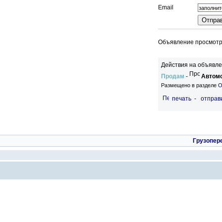
Email
Объявление просмотре
Действия на объявле
Продам
-
Автомо
Размещено в разделе
О
печать
-
отправи
Грузопер