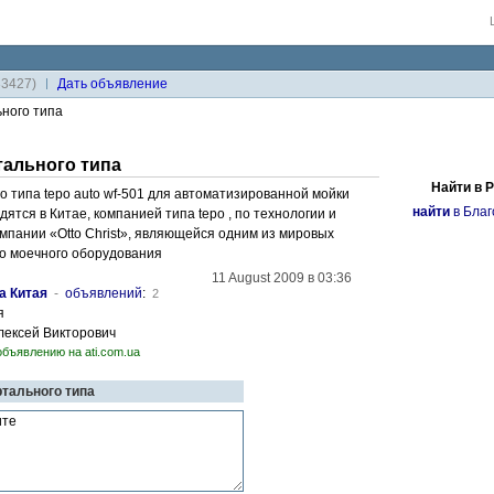
33427)
Дaть объявление
ного типа
ального типа
Найти в 
о типа tepo auto wf-501 для автоматизированной мойки
найти
в Благ
ятся в Китае, компанией типа tepo , по технологии и
мпании «Otto Christ», являющейся одним из мировых
то моечного оборудования
11 August 2009 в 03:36
а Китая
-
объявлений
:
2
я
Алексей Викторович
объявлению на ati.com.ua
ртального типа