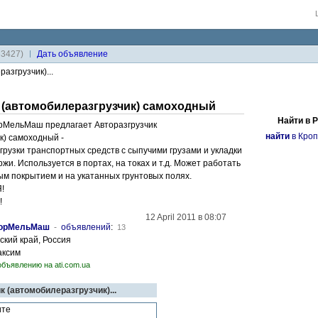
33427)
Дaть объявление
азгрузчик)...
 (автомобилеразгрузчик) самоходный
Найти в 
рМельМаш предлагает Авторазгрузчик
найти
в Кроп
к) самоходный -
грузки транспортных средств с сыпучими грузами и укладки
ржи. Используется в портах, на токах и т.д. Может работать
ым покрытием и на укатанных грунтовых полях.
!
!
12 April 2011 в 08:07
торМельМаш
-
объявлений
:
13
ский край, Россия
аксим
объявлению на ati.com.ua
к (автомобилеразгрузчик)...