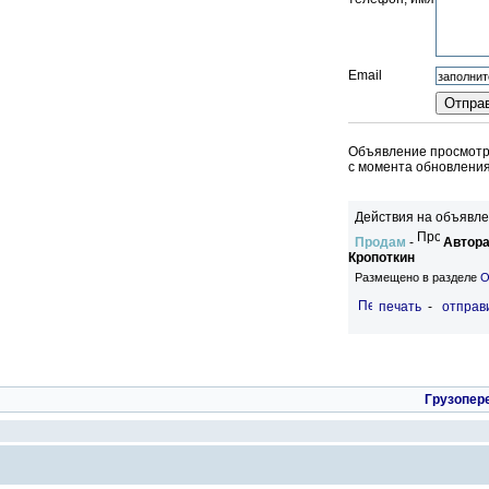
Email
Объявление просмотре
c момента обновления
Действия на объявле
Продам
-
Автора
Кропоткин
Размещено в разделе
О
печать
-
отправи
Грузопер