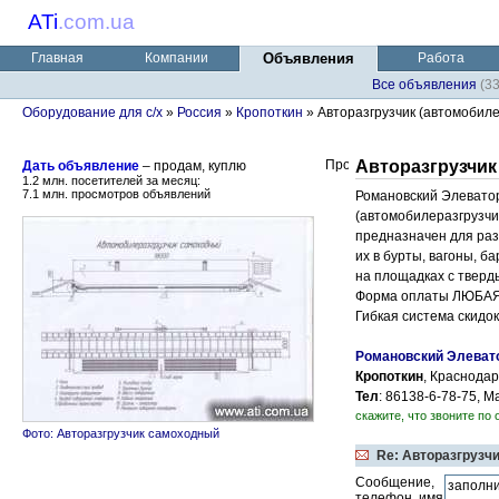
ATi
.
com.ua
Главная
Компании
Объявления
Работа
Все объявления
(3
Оборудование для с/х
»
Россия
»
Кропоткин
» Авторазгрузчик (автомобилер
Авторазгрузчик
Дать объявление
– продам, куплю
1.2 млн. посетителей за месяц:
7.1 млн. просмотров объявлений
Романовский Элевато
(автомобилеразгрузчи
предназначен для раз
их в бурты, вагоны, ба
на площадках с тверд
Форма оплаты ЛЮБАЯ
Гибкая система скидок
Романовский Элева
Кропоткин
, Краснодар
Тел
: 86138-6-78-75, М
скажите, что звоните по 
Фото: Авторазгрузчик самоходный
Re: Авторазгрузчи
Сообщение,
телефон, имя