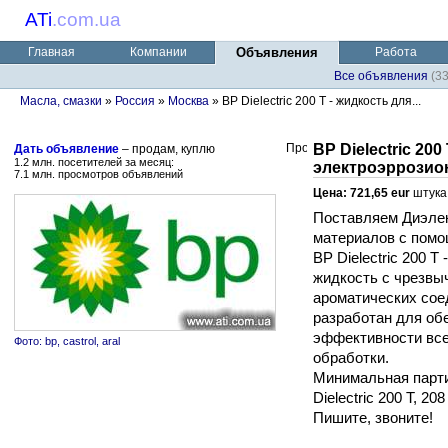
ATi
.
com.ua
Главная
Компании
Объявления
Работа
Все объявления
(3
Масла, смазки
»
Россия
»
Москва
» BP Dielectric 200 T - жидкость для...
BP Dielectric 200
Дать объявление
– продам, куплю
1.2 млн. посетителей за месяц:
электроэррозио
7.1 млн. просмотров объявлений
Цена: 721,65 eur
штука
Поставляем Диэлек
материалов с помо
BP Dielectric 200 
жидкость с чрезвы
ароматических сое
разработан для об
эффективности все
Фото: bp, castrol, aral
обработки.
Минимальная парти
Dielectric 200 T, 20
Пишите, звоните!