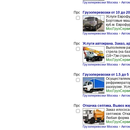
Грузоперевозки Москва
»
Автом
Грузоперевозки от 10 до 20
Услуги Еврофу
Бортовые маши
куб.м. Еврофу
МосГрузСерв
Грузоперевозки Москва
»
Автом
Услуги автокрана. Заказ, а
Выполняем ра
стрела (на баз
(18+7)м стрела
МосГрузСерв
Грузоперевозки Москва
»
Автом
Грузоперевозки от 1.5 до 5
Осуществляем 
рефрижератор.
разгрузке. Услу
МосГрузСерв
Грузоперевозки Москва
»
Автом
Откачка септика. Вывоз жи
Заказ илососа
септиков. Отк
Любая форма 
МосГрузСерв
Грузоперевозки Москва
»
Автом