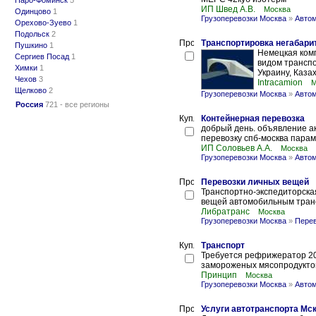
Наро-Фоминск
5
ИП Швед А.В.
Москва
Одинцово
1
Грузоперевозки Москва
»
Автом
Орехово-Зуево
1
Подольск
2
Транспортировка негабари
Пушкино
1
Немецкая ком
Сергиев Посад
1
видом транспо
Химки
1
Украину, Казах
Чехов
3
Intracamion
М
Щелково
2
Грузоперевозки Москва
»
Автом
Россия
721 - все регионы
Контейнерная перевозка
добрый день. объявление ак
перевозку спб-москва парам
ИП Соловьев А.А.
Москва
Грузоперевозки Москва
»
Автом
Перевозки личных вещей
Транспортно-экспедиторска
вещей автомобильным трансп
Либратранс
Москва
Грузоперевозки Москва
»
Перев
Транспорт
Требуется рефрижератор 20
замороженых мясопродукто
Принцип
Москва
Грузоперевозки Москва
»
Автом
Услуги автотранспорта Мс