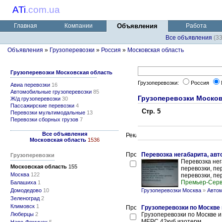
ATi
.
com.ua
Главная
Компании
Объявления
Работа
Все объявления
(3
Объявления
»
Грузоперевозки
»
Россия
»
Московская область
Грузоперевозки Московская область
Грузоперевозки:
Россия
Авиа перевозки
16
Автомобильные грузоперевозки
85
Грузоперевозки Москов
Ж/д грузоперевозки
30
Пассажирские перевозки
4
Стр. 5
Перевозки мультимодальные
13
Перевозки сборных грузов
7
Все объявления
Московская область
1536
Перевозка негабарита, авт
Грузоперевозки
Перевозка нег
Московская область
155
перевозки, пе
Москва
122
перевозки, пер
Премьер-Сер
Балашиха
1
Домодедово
10
Грузоперевозки Москва
»
Автом
Зеленоград
2
Климовск
1
Грузоперевозки по Москве 
Люберцы
2
Грузоперевозки по Москве и
МЕРС 42куб изотерм