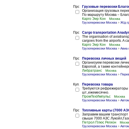
Грузовые перевозки Благо
Организация грузовых пере
По маршруту Москва – Благо
Карго Эир Кон
Москва
Грузоперевозки Москва
»
Ж/д г
Cargo transportation Anadyr,
The organisation of aviatransp
cargoes from the airports. A ca
Карго Эир Кон
Москва
Грузоперевозки Москва
»
Авиа 
Перевозка личных вещей
Организуем перевозки личн
Европой, а также контейнер
Либратранс
Москва
Грузоперевозки Москва
»
Пере
Перевозка товара
Требуются рефрежираторы д
шт.,ежемесячно.
ПромТехИмпульс
Москва
Грузоперевозки Москва
»
Автом
Топливные карты (7000 АЗ
Заправим вашим транспорт п
свыше 7000 АЗС Лукойл,Газ
Петрол Плюс Регион
Москв
Грузоперевозки Москва
»
Автом