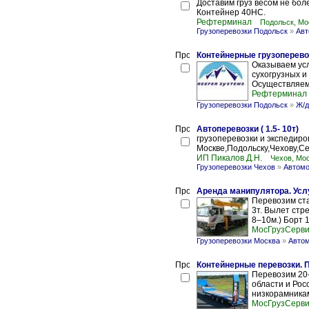
Доставим груз весом не боле
Контейнер 40HC.
Рефтерминал
Подольск, Мо
Грузоперевозки Подольск
»
Авт
Контейнерные грузоперево
Оказываем усл
сухогрузных и
Осуществляем 
Рефтерминал
Грузоперевозки Подольск
»
Ж/д
Автоперевозки ( 1.5- 10т)
грузоперевозки и экспедир
Москве,Подольску,Чехову,С
ИП Пикалов Д.Н.
Чехов, Мо
Грузоперевозки Чехов
»
Автомо
Аренда манипулятора. Усл
Перевозим стан
3т. Вылет стре
8–10м.) Борт 10
МосГрузСерв
Грузоперевозки Москва
»
Автом
Контейнерные перевозки. П
Перевозим 20-
области и Рос
низкорамникам
МосГрузСерв