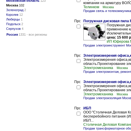
Московская область
123
компании на арматуру ВОЛС
Москва
102
Телинком
Москва
Зеленоград
2
Продам связь и телекоммуник
Королев
12
Люберцы
1
Погружная дисковая пила F
Подольск
2
Погружная дис
Серпухов
4
применению к
Исключительно
Россия
1331 - все регионы
цена: 15 600 р
ИП Юферова 
Продам электроинструмент Мо
Электроизмерения офиса,к
Электроизмерения офиса,кв
область.Проектирование эл
Электромеханика
Москва
Продам электромонтаж, ремон
Электроизмерения офиса,к
Электроизмерения офиса,кв
область.Проектирование эл
Электромеханика
Москва
Продам электроизоляция Моск
ИБП
ООО "Столичная Деловая Ко
бесперебойного питания (И
ИБП...
Столичная Деловая Компан
Продам трансформаторное обо