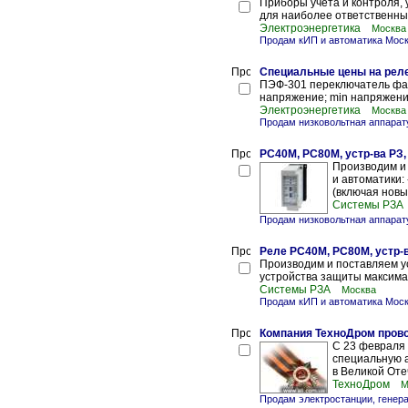
Приборы учета и контроля, 
для наиболее ответственных
Электроэнергетика
Москва
Продам кИП и автоматика Мос
Специальные цены на реле
ПЭФ-301 переключатель фаз
напряжение; min напряжение
Электроэнергетика
Москва
Продам низковольтная аппарат
РС40М, РС80М, устр-ва РЗ
Производим и
и автоматики:
(включая новы
Системы РЗА
Продам низковольтная аппарат
Реле РС40М, РС80М, устр-
Производим и поставляем у
устройства защиты максимал
Системы РЗА
Москва
Продам кИП и автоматика Мос
Компания ТехноДром пров
С 23 февраля 
специальную 
в Великой Оте
ТехноДром
М
Продам электростанции, генер