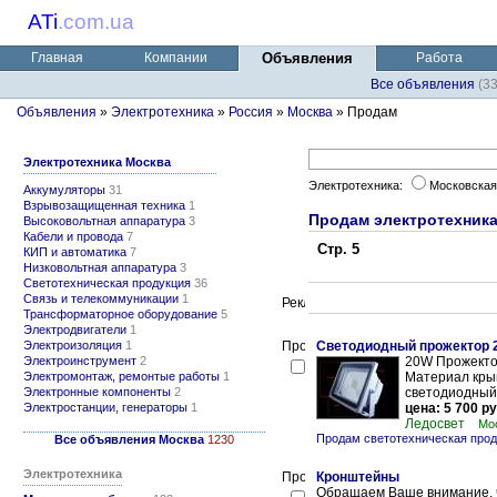
ATi
.
com.ua
Главная
Компании
Объявления
Работа
Все объявления
(3
Объявления
»
Электротехника
»
Россия
»
Москва
» Продам
Электротехника Москва
Электротехника:
Московская
Аккумуляторы
31
Взрывозащищенная техника
1
Продам электротехник
Высоковольтная аппаратура
3
Кабели и провода
7
Стр. 5
КИП и автоматика
7
Низковольтная аппаратура
3
Светотехническая продукция
36
Связь и телекоммуникации
1
Трансформаторное оборудование
5
Электродвигатели
1
Электроизоляция
1
Светодиодный прожектор 
Электроинструмент
2
20W Прожекто
Электромонтаж, ремонтые работы
1
Материал кры
Электронные компоненты
2
светодиодный ч
Электростанции, генераторы
1
цена: 5 700 ру
Ледосвет
Мо
Продам светотехническая про
Все объявления Москва
1230
Электротехника
Кронштейны
Обращаем Ваше внимание, ч