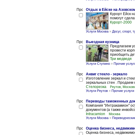
Отдых в Ейске на Азовско
Курорт Ейск н
помогут сдела
Курорт-2000
Услуги Москва
»
Досуг, спорт, 
Выездная кузница
Предлагаем у
провести корп
приобщить дете
Три медведя
Услуги Ступино
»
Прочие услуг
Анвиг стекло - зеркало
Изготовление зеркал и стек
зеркальных стен . Продаем с
Стелорезка
Реутов, Москов
Услуги Реутов
»
Прочие услуги
Переводы таможенных доку
Компания "Интракамион" о
документов (а также инвойсо
Intracamion
Москва
Услуги Москва
»
Переводческие
Оценка бизнеса, недвижим
Оценка бизнеса, недвижимо