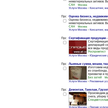
нематериальных активов. Вы
САН
Москва
Услуги Москва
»
Консалтинг, ма
Оценка бизнеса, недвижим
Оценка бизнеса, недвижимо
нематериальных активов. Вы
САН
Москва
Услуги Москва
»
Консалтинг, ма
Сертификация продукции 
Сертификация 
деклараций со
все виды прод
Роспромтест
Услуги Москва
»
Юридические 
Льняные сумки, мешки, тк
Изготовим нед
из спанбонда,
прихватки и пр
Без затей
Мо
Услуги Москва
»
Рекламные ус
Демонтаж, Такелаж, Грузоп
Производим де
снега, уборку
Спецметспла
Услуги Москва
»
Прочие услуги