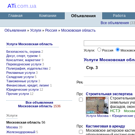
ATi
.
com.ua
Главная
Компании
Объявления
Работа
Все объявления
(3
Объявления
»
Услуги
»
Россия
»
Московская область
Услуги Московская область
Услуги:
Россия
Московск
Безопасность, охрана
2
Досуг, спорт, туризм
4
Услуги Московская обл
Консалтинг, маркетинг
9
Переводческие услуги
3
Стр. 3
Полиграфия, издательство
2
Рекламные услуги
3
Складские услуги
5
Таможенные услуги
3
Финансовые, кредит, лизинг
1
Юридические услуги
12
Прочие услуги
12
Строительная экспертиза
Строительная 
земельных уча
Все объявления
Московская область
1536
фасадов, окон
НСТЭ
Москв
Услуги
Услуги Москва
»
Юридические 
Московская область
56
Кастинговая в аренду
Москва
39
Московское актерское касти
Железнодорожный
5
оборудованный кастинг-рум 