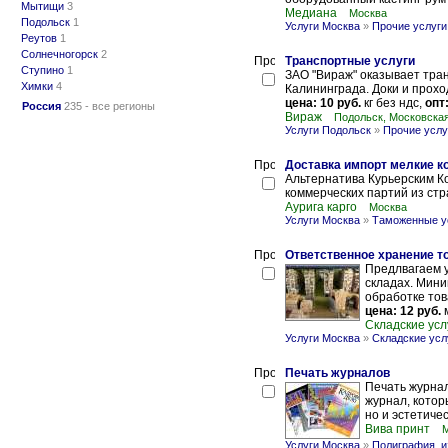
Мытищи
3
Медиана
Москва
Подольск
1
Услуги Москва
»
Прочие услуги
Реутов
1
Солнечногорск
2
Транспортные услуги
Ступино
1
ЗАО "Вираж" оказывает тран
Химки
4
Калининграда. Доки и проход
цена: 10 руб.
кг без ндс,
опт:
Россия
235 - все регионы
Вираж
Подольск, Московска
Услуги Подольск
»
Прочие услу
Доставка импорт мелкие к
Альтернатива Курьерским К
коммерческих партий из стр
Аурига карго
Москва
Услуги Москва
»
Таможенные у
Ответственное хранение т
Предлвагаем у
складах. Мини
обработке тов
цена: 12 руб.
м
Складские усл
Услуги Москва
»
Складские усл
Печать журналов
Печать журнал
журнал, котор
но и эстетичес
Вива принт
Услуги Москва
»
Полиграфия, и