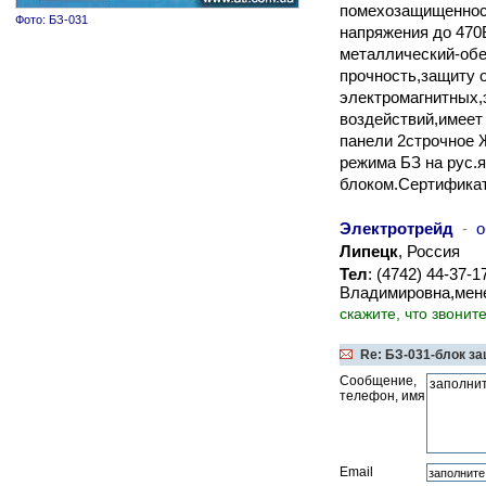
помехозащищенност
Фото: БЗ-031
напряжения до 470
металлический-об
прочность,защиту 
электромагнитных,
воздействий,имеет
панели 2строчное 
режима БЗ на рус.
блоком.Сертифика
Электротрейд
-
о
Липецк
, Россия
Тел
: (4742) 44-37-
Владимировна,мен
скажите, что звонит
Re: БЗ-031-блок за
Сообщение,
телефон, имя
Email