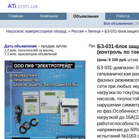
ATi
.
com.ua
Главная
Компании
Объявления
Работа
Все объявления
(3
Насосное, компрессорное оборуд.
»
Россия
»
Липецк
» БЗ-031-блок защиты
БЗ-031-блок защ
Дать объявление
– продам, куплю
1.2 млн. посетителей за месяц:
(контроль по ток
7.1 млн. просмотров объявлений
Цена: 6 100 руб.
штука
БЗ-031-диапазон: 0
гальваническая раз
фазных режимов:от
сети при любых не
нагрузки по току(
насосов, «холосто
нарушении симметр
из фаз.Особенност
нагрузкой до 16А(2
работоспособность
напряжения до 50%
испытаний №1163 о