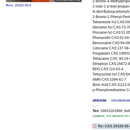
2-Bromo-4-Methylprop
Фото: 20320-59-6
2-iodo-1-p-tolyl-propa
N-(tert-Butoxycarbonyl
2-Bromo-1-Phenyl-Pen
Tetramisole hcl CAS:50
lidocaine hcl CAS:73-7
Procaine hcl CAS:51-0
Phenacetin CAS:62-44
Benzocaine CAS:94-09
Lidocaine CAS:137-58-
Pregabalin CAS:14855
Tetracaine CAS: 94-24-
Ethephon CAS:16672-8
BDO CAS:110-63-4
Tetracycline hcl CAS:6
NMN CAS:1094-61-7
Boric Acid CAS:11113-5
p-Phenylenediamine C
whkmbk
-
объявлени
- , -
Тел
: 16631161866, bel
скажите, что звоните по 
Re: CAS 20320-59-6