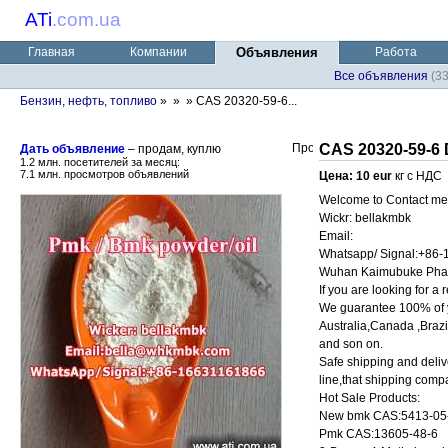
ATi
.
com.ua
Главная
Компании
Объявления
Работа
Все объявления
(3
Бензин, нефть, топливо
»
»
» CAS 20320-59-6...
CAS 20320-59-6 
Дать объявление
– продам, куплю
1.2 млн. посетителей за месяц:
7.1 млн. просмотров объявлений
Цена: 10 eur
кг с НДС
Welcome to Contact me
Wickr: bellakmbk
Email:
Whatsapp/ Signal:+86
Wuhan Kaimubuke Phar
If you are looking for a 
We guarantee 100% of y
Australia,Canada ,Braz
and son on.
Safe shipping and deliv
line,that shipping comp
Hot Sale Products:
New bmk CAS:5413-05
Pmk CAS:13605-48-6