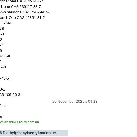
iophenone CAS:1451-82-7
n-1-one CAS:236117-38-7
)-4-piperidone CAS 79099-07-3
tan-1-One CAS 49851-31-2
86-74-8
8-9
5-8
-2
-7
6
3-50-8
6
7-0
4-75-5
0-1
AS:106-50-3
29 November 2021 в 09:23
й
:
5
la
объявлению на ati.com.ua
 Diethyl(phenylacetyl)malonate...