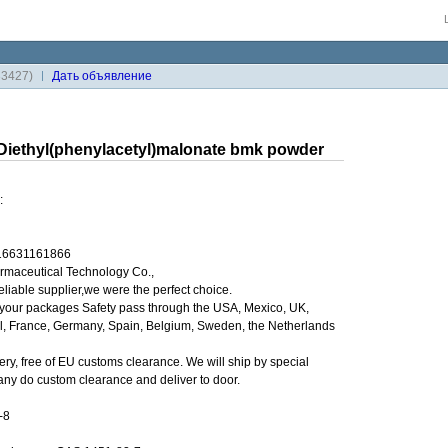
33427)
Дaть объявление
Diethyl(phenylacetyl)malonate bmk powder
:
-16631161866
maceutical Technology Co.,
reliable supplier,we were the perfect choice.
our packages Safety pass through the USA, Mexico, UK,
il, France, Germany, Spain, Belgium, Sweden, the Netherlands
ery, free of EU customs clearance. We will ship by special
any do custom clearance and deliver to door.
-8