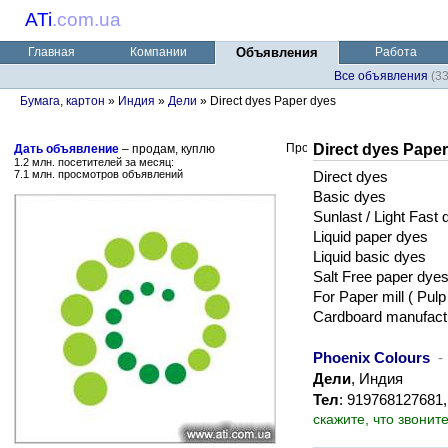
ATi
.
com.ua
Главная
Компании
Объявления
Работа
Все объявления
(3
Бумага, картон
»
Индия
»
Дели
» Direct dyes Paper dyes
Direct dyes Pape
Дать объявление
– продам, куплю
1.2 млн. посетителей за месяц:
7.1 млн. просмотров объявлений
Direct dyes
Basic dyes
Sunlast / Light Fast 
Liquid paper dyes
Liquid basic dyes
Salt Free paper dye
For Paper mill ( Pulp
Cardboard manufactur
Phoenix Colours
-
Дели
, Индия
Тел
: 919768127681,
скажите, что звонит