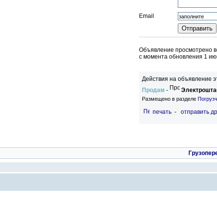
Email
Объявление просмотрено вс
c момента обновления 1 ию
Действия на объявление э
Продам
-
Электроштаб
Размещено в разделе
Погруз
печать
-
отправить др
Грузопер