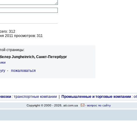
его: 312
ня 2011 просмотров: 311
той страницы:
елер Jungheinrich, Санкт-Петербург
чики
угу
-
пожаловаться
евозки
:
транспортные компании
|
Промышленные и торговые компании
:
о
Copyright © 2000 - 2026, ati.com.ua
- вопрос по сайту