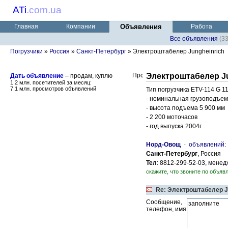
ATi
.
com.ua
Главная
Компании
Объявления
Работа
Все объявления
(3
Погрузчики
»
Россия
»
Санкт-Петербург
» Электроштабелер Jungheinrich
Электроштабелер Ju
Дать объявление
– продам, куплю
1.2 млн. посетителей за месяц:
7.1 млн. просмотров объявлений
Тип погрузчика ETV-114 G 1
- номинальная грузоподъем
- высота подъема 5 900 мм
- 2 200 моточасов
- год выпуска 2004г.
Норд-Овощ
-
объявлений
Санкт-Петербург
, Россия
Тел
: 8812-299-52-03, мене
скажите, что звоните по объявл
Re: Электроштабелер J
Сообщение,
телефон, имя