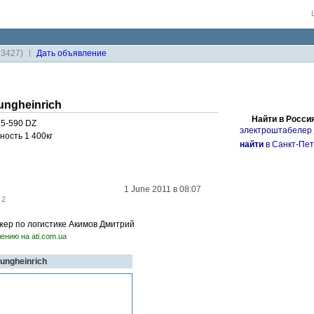
33427)
Дaть объявление
ngheinrich
Найти в Росси
15-590 DZ
электроштабелер j
ность 1 400кг
найти
в Санкт-Пет
1 June 2011 в 08:07
:
2
джер по логистике Акимов Дмитрий
ению на ati.com.ua
ungheinrich