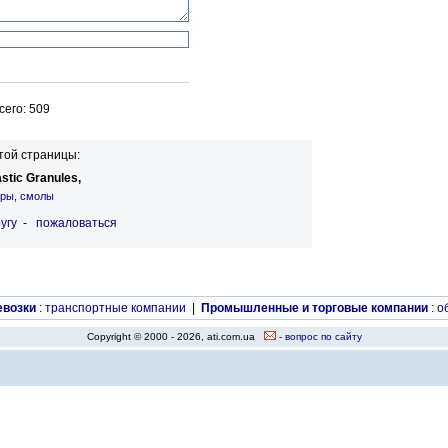
его: 509
той страницы:
astic Granules,
ры, смолы
угу
-
пожаловаться
евозки
:
транспортные компании
|
Промышленные и торговые компании
:
о
Copyright © 2000 - 2026, ati.com.ua
- вопрос по сайту