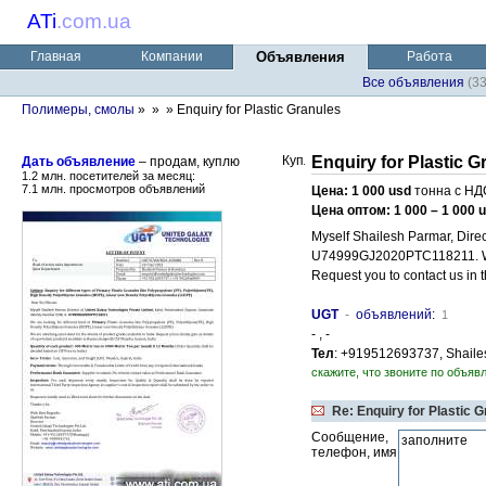
ATi
.
com.ua
Главная
Компании
Объявления
Работа
Все объявления
(3
Полимеры, смолы
»
»
» Enquiry for Plastic Granules
Enquiry for Plastic G
Дать объявление
– продам, куплю
1.2 млн. посетителей за месяц:
7.1 млн. просмотров объявлений
Цена: 1 000 usd
тонна с НД
Цена оптом: 1 000 – 1 000 
Myself Shailesh Parmar, Dire
U74999GJ2020PTC118211. We 
Request you to contact us in 
UGT
-
объявлений
:
1
- , -
Тел
: +919512693737, Shaile
скажите, что звоните по объявл
Re: Enquiry for Plastic 
Сообщение,
телефон, имя