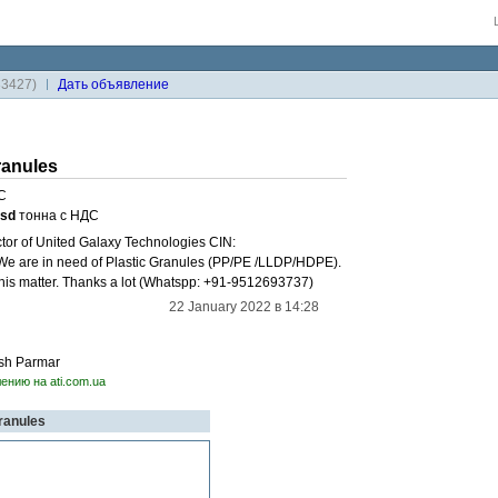
33427)
Дaть объявление
ranules
С
usd
тонна с НДС
ctor of United Galaxy Technologies CIN:
are in need of Plastic Granules (PP/PE /LLDP/HDPE).
this matter. Thanks a lot (Whatspp: +91-9512693737)
22 January 2022 в 14:28
sh Parmar
ению на ati.com.ua
Granules