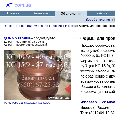
ATi
.
com.ua
Главная
Компании
Объявления
Работа
Все объявления
(3
Строительное оборудование
»
Россия
»
Ижевск
» Формы для производств
Формы для прои
Дать объявление
– продам, куплю
1.2 млн. посетителей за месяц:
7.1 млн. просмотров объявлений
Продаю оборудован
колец: виброформы
40000 руб., КС15.9 
Формы крышки колод
руб. (на КС 15.9), 
жестких смесей. Вы
по сравнению с др
возможность орган
России и ближнего
информация на сай
Ижлазер
-
объявл
Фото: Форма для колодезных колец
Ижевск
, Россия
Тел
: (3412)64-12-82