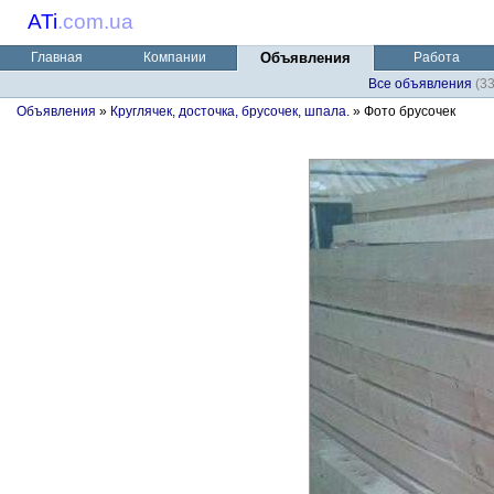
ATi
.
com.ua
Главная
Компании
Объявления
Работа
Все объявления
(3
Объявления
»
Круглячек, досточка, брусочек, шпала.
» Фото брусочек