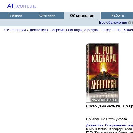
ATi
.
com.ua
Главная
Компании
Объявления
Работа
Все объявления
(3
Объявления
»
Дианетика. Современная наука о разуме. Автор Л. Рон Хабб
Фото Дианетика. Совр
Объявление к этому
фото
Дианетика. Современная нау
Книги в мягкой и твердой обло
DVD "Как применять Дианетик