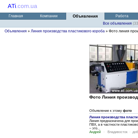
ATi
.
com.ua
Главная
Компании
Объявления
Работа
Все объявления
(3
Объявления
»
Линия производства пластикового короба
» Фото линия прои
Фото Линия производ
Объявление к этому
фото
Линия производства пласти
Линия предназначена для про
ПВХ, а в частности пластиков
– это...
Андрей
-
Владивосток
-
доб