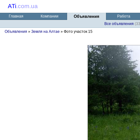
ATi
.
com.ua
Главная
Компании
Объявления
Работа
Все объявления
(3
Объявления
»
Земля на Алтае
» Фото участок 15