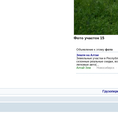
Фото участок 15
Объявление к этому
фото
Земля на Алтае
Земельные участки в Республи
сезонные реальные скидки, в
легковые авто(...
Алтай-Зем
-
Новосибирск
Грузопер