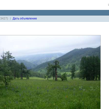
33427)
Дaть объявление