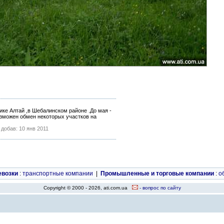
ке Алтай ,в Шебалинском районе .До мая -
озможен обмен некоторых участков на
-
добав: 10 янв 2011
евозки
:
транспортные компании
|
Промышленные и торговые компании
:
о
Copyright © 2000 - 2026, ati.com.ua
- вопрос по сайту