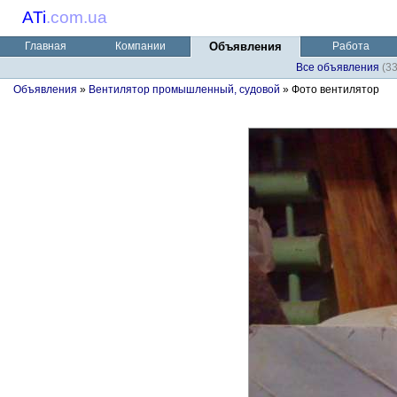
ATi
.
com.ua
Главная
Компании
Объявления
Работа
Все объявления
(3
Объявления
»
Вентилятор промышленный, судовой
» Фото вентилятор