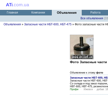
ATi
.
com.ua
Главная
Компании
Объявления
Работа
Все объявления
(3
Объявления
»
Запасные части НБТ-600, НБТ-475
» Фото запасные части Н
Фото Запасные части 
Объявление к этому
фото
Запасные части НБТ-600, НБ
Запасные части НБТ-600, НБТ
Со склада и под заказ поршни
НБТ-600, НБТ-475, резинотехни
Профи
-
Ижевск
-
добав: 1