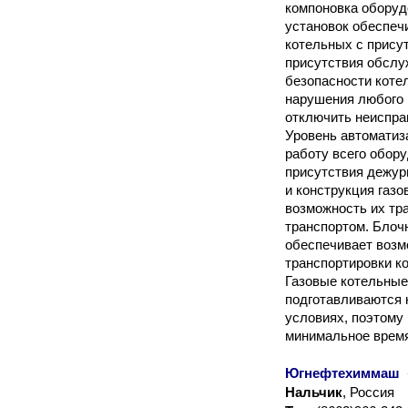
компоновка оборуд
установок обеспеч
котельных с присут
присутствия обслу
безопасности коте
нарушения любого 
отключить неиспра
Уровень автоматиз
работу всего обору
присутствия дежур
и конструкция газ
возможность их тр
транспортом. Блоч
обеспечивает возм
транспортировки к
Газовые котельные
подготавливаются 
условиях, поэтому
минимальное врем
Югнефтехиммаш
Нальчик
, Россия