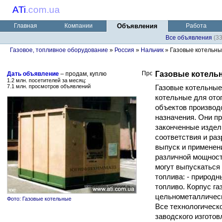
ATi
.
com.ua
Главная
Компании
Объявления
Работа
Все объявления
(3
Газовое, топливное оборудование
»
Россия
»
Нальчик
» Газовые котельн
Газовые котель
Дать объявление
– продам, куплю
1.2 млн. посетителей за месяц:
7.1 млн. просмотров объявлений
Газовые котельные
котельные для ото
объектов производ
назначения. Они п
законченные издел
соответствия и ра
выпуск и применен
различной мощност
могут выпускаться
топлива: - природны
топливо. Корпус га
цельнометаллическ
Фото: Газовые котельные
Все технологическ
заводского изготов