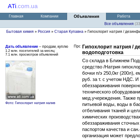
ATi
.
com.ua
Главная
Компании
Объявления
Работа
Все объявления
(3
Бытовая химия
»
Россия
»
Старая Купавна
» Гипохлорит натрия / дезинф
Гипохлорит натрия / 
Дать объявление
– продам, куплю
1.2 млн. посетителей за месяц:
водоподготовка
7.1 млн. просмотров объявлений
Со склада в Ближнем По
средство /Натрия гипохлор
бочки п/э 250,0кг (200л), 
руб. за т. с учетом НДС. 
обеззараживания поверхно
технического оборудования
мед.учереждения. Также 
Фото: Гипохлорит натрия налив
питьевой воды, воды в ба
отбеливания тканей и цел
химических производствах
обеззараживания сточных
паспортом качества и сан
организация может предл