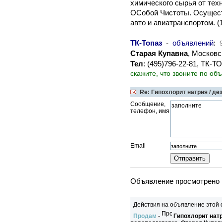
химического сырья от тех
ОСобой Чистоты. Осущест
авто и авиатранспортом. (
ТК-Топаз
-
объявлений
:
Старая Купавна
, Московс
Тел
: (495)796-22-81, ТК
скажите, что звоните по об
Re: Гипохлорит натрия / де
Сообщение,
телефон, имя
Email
Объявление просмотрено в
Действия на объявление этой 
Продам
-
Гипохлорит нат