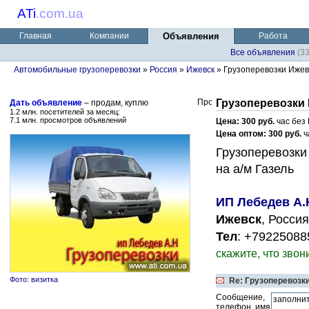
ATi
.
com.ua
Главная
Компании
Объявления
Работа
Все объявления
(3
Автомобильные грузоперевозки
»
Россия
»
Ижевск
» Грузоперевозки Ижев
Грузоперевозки
Дать объявление
– продам, куплю
1.2 млн. посетителей за месяц:
7.1 млн. просмотров объявлений
Цена: 300 руб.
час без
Цена оптом: 300 руб.
ч
Грузоперевозки
на а/м Газель
ИП Лебедев А.
Ижевск
, Россия
Тел
: +79225088
скажите, что звон
Фото: визитка
Re: Грузоперевозк
Сообщение,
телефон, имя