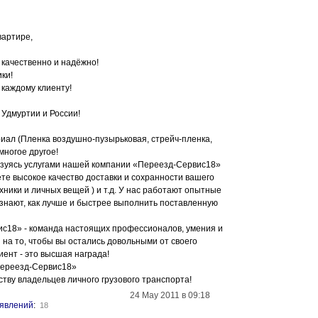
вартире,
качественно и надёжно!
ки!
каждому клиенту!
 Удмуртии и России!
иал (Пленка воздушно-пузырьковая, стрейч-пленка,
 многое другое!
зуясь услугами нашей компании «Переезд-Сервис18»
те высокое качество доставки и сохранности вашего
хники и личных вещей ) и т.д. У нас работают опытные
знают, как лучше и быстрее выполнить поставленную
с18» - команда настоящих профессионалов, умения и
на то, чтобы вы остались довольными от своего
иент - это высшая награда!
Переезд-Сервис18»
тву владельцев личного грузового транспорта!
24 May 2011 в 09:18
явлений
:
18