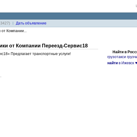
33427)
Дaть объявление
 от Компании...
чики от Компании Переезд-Сервис18
Найти в Росс
с18» Предлагает транспортные услуги!
грузотакси груз
найти
в Ижевск
.