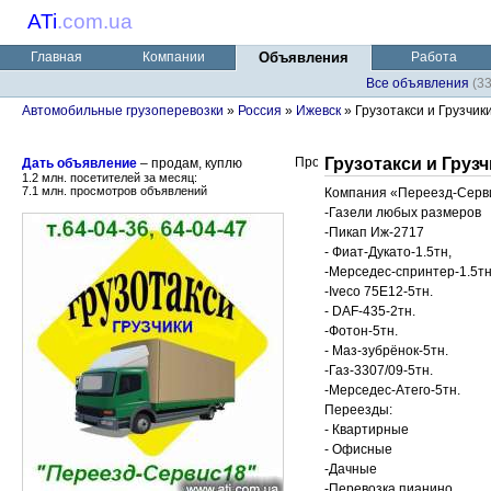
ATi
.
com.ua
Главная
Компании
Объявления
Работа
Все объявления
(3
Автомобильные грузоперевозки
»
Россия
»
Ижевск
» Грузотакси и Грузчики
Грузотакси и Груз
Дать объявление
– продам, куплю
1.2 млн. посетителей за месяц:
7.1 млн. просмотров объявлений
Компания «Переезд-Серви
-Газели любых размеров
-Пикап Иж-2717
- Фиат-Дукато-1.5тн,
-Мерседес-спринтер-1.5тн
-Iveco 75E12-5тн.
- DAF-435-2тн.
-Фотон-5тн.
- Маз-зубрёнок-5тн.
-Газ-3307/09-5тн.
-Мерседес-Атего-5тн.
Переезды:
- Квартирные
- Офисные
-Дачные
-Перевозка пианино