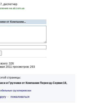
47, диспетчер
влению на ati.com.ua
чики от Компании...
всего: 326
мая 2011 просмотров: 293
этой страницы:
акси и Грузчики от Компании Переезд-Сервис18,
обильные грузоперевозки
другу
-
пожаловаться