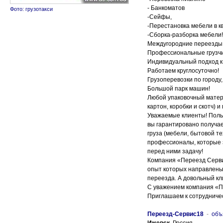
- Банкоматов
Фото: грузотакси
-Сейфы,
-Перестановка мебели в к
-Сборка-разборка мебели!
Междугородние переезды 
Профессиональные грузчи
Индивидуальный подход к 
Работаем круглосуточно!
Грузоперевозки по городу,
Большой парк машин!
Любой упаковочный матер
картон, коробки и скотч) и
Уважаемые клиенты! Поль
вы гарантировано получае
груза (мебели, бытовой те
профессионалы, которые 
перед ними задачу!
Компания «Переезд Серви
опыт которых направлены 
переезда. А довольный кл
С уважением компания «
Приглашаем к сотрудничес
Переезд-Сервис18
-
объ