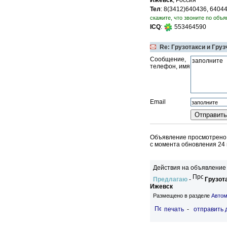
Ижевск
, Россия
Тел
: 8(3412)640436, 6404
скажите, что звоните по объя
ICQ
:
553464590
Re: Грузотакси и Груз
Сообщение,
телефон, имя
Email
Объявление просмотрено 
c момента обновления 24 
Действия на объявление 
Предлагаю
-
Грузот
Ижевск
Размещено в разделе
Автом
печать
-
отправить 