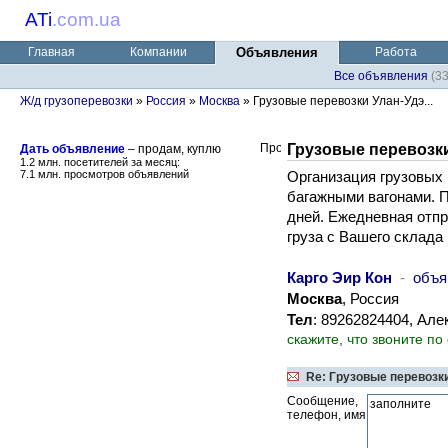
ATi
.
com.ua
Главная
Компании
Объявления
Работа
Все объявления
(3
Ж/д грузоперевозки
»
Россия
»
Москва
» Грузовые перевозки Улан-Удэ...
Грузовые перевозки
Дать объявление
– продам, куплю
1.2 млн. посетителей за месяц:
7.1 млн. просмотров объявлений
Организация грузовых 
багажными вагонами. 
дней. Ежедневная отпр
груза с Вашего склада
Карго Эир Кон
-
объя
Москва
, Россия
Тел
: 89262824404, Ал
скажите, что звоните по
Re: Грузовые перевозки
Сообщение,
телефон, имя