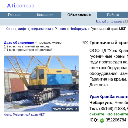
ATi
.
com.ua
Главная
Компании
Объявления
Работа
Все объявления
(3
Краны, лифты, подъемники
»
Россия
»
Чебаркуль
» Гусеничный кран МКГ
Гусеничный кра
Дать объявление
– продам, куплю
1.2 млн. посетителей за месяц:
7.1 млн. просмотров объявлений
ООО ТД "УралКранЗ
гусеничные краны М
году произведен к
электрооборудован
оборудования, Заме
Гарантия на краны
Доставка.
УралКранЗапчаст
Чебаркуль
, Челяб
Тел
: (35168)21838,
скажите, что звонит
Фото: Гусеничный кран МКГ
ICQ
:
352206784