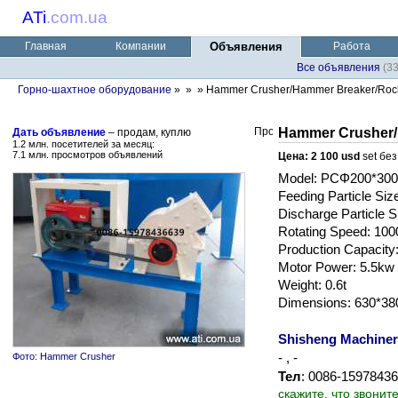
ATi
.
com.ua
Главная
Компании
Объявления
Работа
Все объявления
(3
Горно-шахтное оборудование
»
»
» Hammer Crusher/Hammer Breaker/Rock
Hammer Crusher/
Дать объявление
– продам, куплю
1.2 млн. посетителей за месяц:
7.1 млн. просмотров объявлений
Цена: 2 100 usd
set бе
Model: PCΦ200*300
Feeding Particle Si
Discharge Particle 
Rotating Speed: 100
Production Capacity
Motor Power: 5.5kw
Weight: 0.6t
Dimensions: 630*3
Shisheng Machine
- , -
Фото: Hammer Crusher
Тел
: 0086-15978436
скажите, что звонит