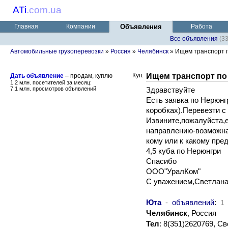
ATi
.
com.ua
Главная
Компании
Объявления
Работа
Все объявления
(3
Автомобильные грузоперевозки
»
Россия
»
Челябинск
» Ищем транспорт 
Ищем транспорт по
Дать объявление
– продам, куплю
1.2 млн. посетителей за месяц:
7.1 млн. просмотров объявлений
Здравствуйте
Есть заявка по Нерюнгр
коробках).Перевезти с
Извините,пожалуйста,
направлению-возможна
кому или к какому пре
4,5 куба по Нерюнгри
Спасибо
ООО"УралКом"
С уважением,Светлан
Юта
-
объявлений
:
1
Челябинск
, Россия
Тел
: 8(351)2620769, 