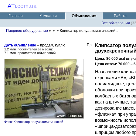
ATi
.
com.ua
Главная
Компании
Объявления
Работа
Все объявления
(3
Пищевое оборудование
»
»
» Клипсатор полуавтоматический...
Клипсатор полу
Дать объявление
– продам, куплю
1.2 млн. посетителей за месяц:
двухскрепочный
7.1 млн. просмотров объявлений
Цена: 80 000 usd
штука
Цена оптом: 70 000 – 6
Назначение клипса
скрепками «В», «В
полиамидные, цел
оболочки при прои
колбасных батонов.
как на штучные, та
дозирование массы
«флажка» при упра
возможность испол
Фото: Клипсатор полуавтоматический
«шприца-дозатора»;
шприцом любого пр