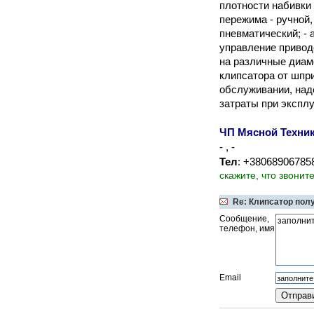
плотности набивки 
пережима - ручной,
пневматический; - 
управление приводо
на различные диам
клипсатора от шпри
обслуживании, над
затраты при экспл
ЧП Мясной Техни
- , -
Тел
: +38068906785
скажите, что звонит
Re: Клипсатор пол
Сообщение,
телефон, имя
Email